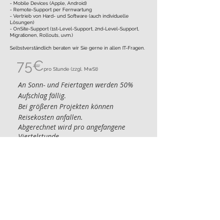
- Mobile Devices (Apple, Android)
- Remote-Support per Fernwartung
- Vertrieb von Hard- und Software (auch individuelle
Lösungen)
- OnSite-Support (1st-Level-Support, 2nd-Level-Support,
Migrationen, Rollouts, uvm.)
Selbstverständlich beraten wir Sie gerne in allen IT-Fragen.
75
€
pro Stunde (zzgl. MwSt)
An Sonn- und Feiertagen werden 50%
Aufschlag fällig.
Bei größeren Projekten können
Reisekosten anfallen.
Abgerechnet wird pro angefangene
Viertelstunde.
Mindestabnahme bei Vor-Ort-Einsätzen
sind 30 Minuten.
Im Landkreis Verden ist die Anfahrt
kostenlos.
Darüber hinaus wird die Anfahrt, je
nach Entfernung, berechnet.