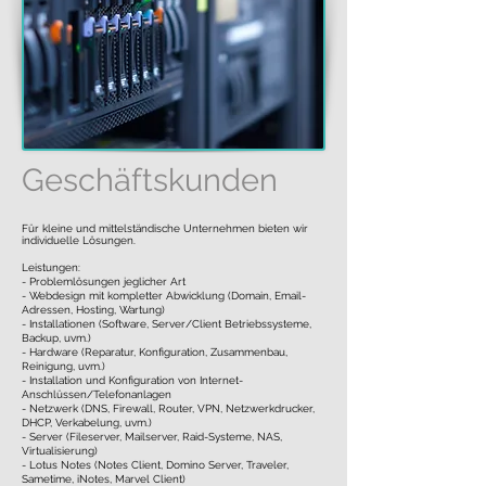
Geschäftskunden
Für kleine und mittelständische Unternehmen bieten wir
individuelle Lösungen.
Leistungen:
- Problemlösungen jeglicher Art
- Webdesign mit kompletter Abwicklung (Domain, Email-
Adressen, Hosting, Wartung)
- Installationen (Software, Server/Client Betriebssysteme,
Backup, uvm.)
- Hardware (Reparatur, Konfiguration, Zusammenbau,
Reinigung, uvm.)
- Installation und Konfiguration von Internet-
Anschlüssen/Telefonanlagen
- Netzwerk (DNS, Firewall, Router, VPN, Netzwerkdrucker,
DHCP, Verkabelung, uvm.)
- Server (Fileserver, Mailserver, Raid-Systeme, NAS,
Virtualisierung)
- Lotus Notes (Notes Client, Domino Server, Traveler,
Sametime, iNotes, Marvel Client)